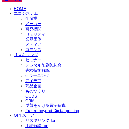
HOME
エコシステム
全産業
メーカー
研究機関
コミッティ
業界団体
メディア
コモンズ
リスキリング
セミナー
デジタル印刷勉強会
先端技術解説
e-ラーニング
アイデア
商品企画
ものづくり
QCDS
CRM
逆襲をかける電子写真
Future beyond Digital printing
GPTストア
メタサーフェースとは何か、その用途は？
リスキリング for
用語解説 for