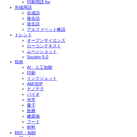
印刷用語 for
先端用語
合成語
複合語
派生語
アルファベット略語
トレンド
オープンサイエンス
ローコンテキスト
ムーンショット
Society 5.0
技術
AI：人工知能
印刷
インクジェット
AM/3DP
ナノテク
バイオ
光学
量子
医療
糖尿病
フード
インクジェットパーソナルプリンター
材料
特許・知財