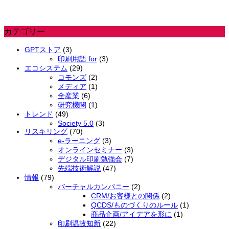
カテゴリー
GPTストア
(3)
印刷用語 for
(3)
エコシステム
(29)
リスキリングについての概要
コモンズ
(2)
メディア
(1)
全産業
(6)
研究機関
(1)
トレンド
(49)
Society 5.0
(3)
リスキリング
(70)
e-ラーニング
(3)
オンラインセミナー
(3)
デジタル印刷勉強会
(7)
先端技術解説
(47)
情報
(79)
バーチャルカンパニー
(2)
CRM/お客様との関係
(2)
医療技術の今後の動向
QCDS/ものづくりのルール
(1)
商品企画/アイデアを形に
(1)
印刷温故知新
(22)