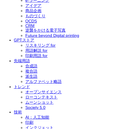
e-ラーニング
アイデア
商品企画
ものづくり
QCDS
CRM
逆襲をかける電子写真
Future beyond Digital printing
GPTストア
リスキリング for
用語解説 for
印刷用語 for
先端用語
合成語
Versant 3100 （富士ゼロックス）
複合語
派生語
アルファベット略語
トレンド
オープンサイエンス
ローコンテキスト
ムーンショット
Society 5.0
技術
AI：人工知能
印刷
インクジェット