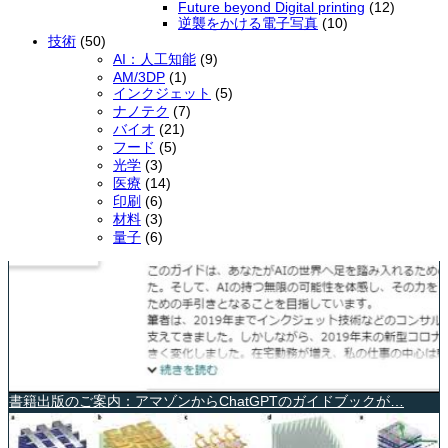
Future beyond Digital printing
(12)
逆襲をかける電子写真
(10)
技術
(50)
AI：人工知能
(9)
AM/3DP
(1)
インクジェット
(5)
ナノテク
(7)
バイオ
(21)
フード
(5)
光学
(3)
医療
(14)
印刷
(6)
材料
(3)
量子
(6)
書籍出版のご案内：アマゾンからChatGPTのガイドブックが…