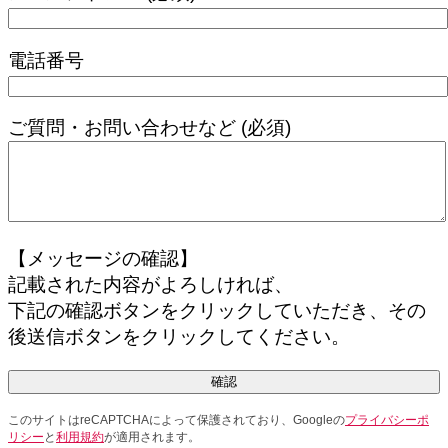
電話番号
ご質問・お問い合わせなど (必須)
【メッセージの確認】
インクジェットパーソナルプリンター
記載された内容がよろしければ、
印刷用語解説 for ポストプレス
下記の確認ボタンをクリックしていただき、その
印刷用語解説 for プレス
後送信ボタンをクリックしてください。
印刷用語解説 for プリプレス
このサイトはreCAPTCHAによって保護されており、Googleの
プライバシーポ
リシー
と
利用規約
が適用されます。