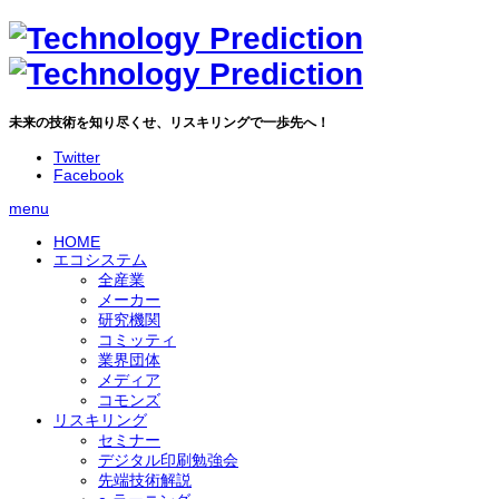
未来の技術を知り尽くせ、リスキリングで一歩先へ！
Twitter
Facebook
menu
HOME
エコシステム
全産業
発色を自由に制御出来るメタマテリアルの技術と応用
メーカー
ChatGPT-4の新機能について
研究機関
培養肉開発を進める世界の企業と研究機関
コミッティ
業界団体
メディア
コモンズ
リスキリング
セミナー
デジタル印刷勉強会
先端技術解説