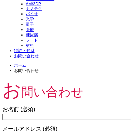
AM/3DP
ナノテク
バイオ
光学
量子
医療
糖尿病
フード
材料
特許・知財
お問い合わせ
ホーム
Technology Prediction サイトのご紹介
お問い合わせ
ナノメカニクス（nanomechanics）について
お
メタサーフェースとは何か、その用途は？
問い合わせ
お名前 (必須)
メールアドレス (必須)