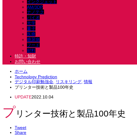
インクジェット
AM/3DP
ナノテク
バイオ
光学
量子
医療
糖尿病
フード
材料
特許・知財
お問い合わせ
ホーム
Technology Prediction
デジタル印刷勉強会,
リスキリング,
情報
プリンター技術と製品100年史
UPDATE
2022.10.04
プ
リンター技術と製品100年史
Tweet
Share