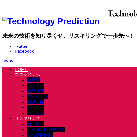
未来の技術を知り尽くせ、リスキリングで一歩先へ！
Twitter
Facebook
menu
HOME
エコシステム
全産業
メーカー
研究機関
コミッティ
業界団体
メディア
コモンズ
リスキリング
セミナー
デジタル印刷勉強会
先端技術解説