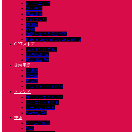
e-ラーニング
アイデア
商品企画
ものづくり
QCDS
CRM
逆襲をかける電子写真
Future beyond Digital printing
GPTストア
リスキリング for
用語解説 for
印刷用語 for
先端用語
合成語
複合語
派生語
アルファベット略語
トレンド
オープンサイエンス
ローコンテキスト
ムーンショット
Society 5.0
技術
AI：人工知能
印刷